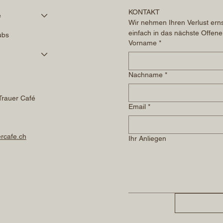
KONTAKT
é
Wir nehmen Ihren Verlust erns
einfach in das nächste Offene
ubs
Vorname
*
Nachname
*
Trauer Café
Email
*
rcafe.ch
Ihr Anliegen