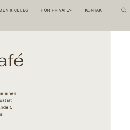
MEN & CLUBS
FÜR PRIVATE
KONTAKT
afé
ie einen
st ist
ndelt,
s.