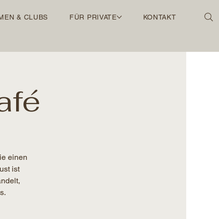
MEN & CLUBS
FÜR PRIVATE
KONTAKT
afé
ie einen
st ist
ndelt,
s.