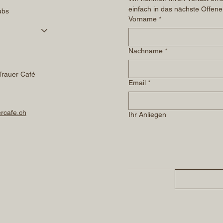
einfach in das nächste Offene
ubs
Vorname
*
Nachname
*
Trauer Café
Email
*
rcafe.ch
Ihr Anliegen