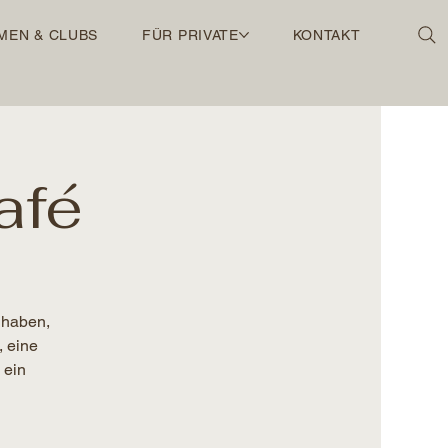
MEN & CLUBS
FÜR PRIVATE
KONTAKT
afé
 haben,
, eine
 ein