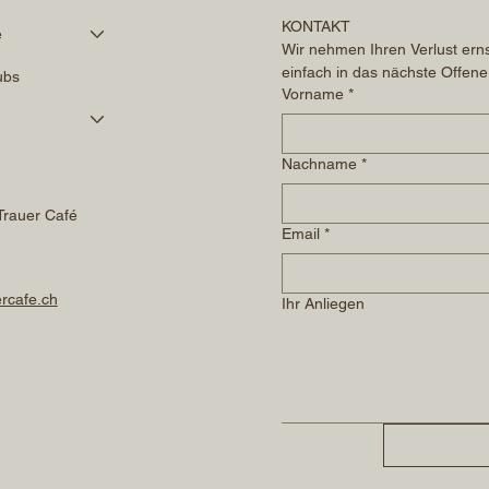
KONTAKT
é
Wir nehmen Ihren Verlust erns
einfach in das nächste Offene
ubs
Vorname
*
Nachname
*
Trauer Café
Email
*
rcafe.ch
Ihr Anliegen