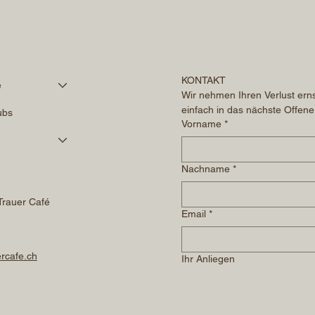
KONTAKT
é
Wir nehmen Ihren Verlust erns
einfach in das nächste Offene
ubs
Vorname
*
Nachname
*
Trauer Café
Email
*
rcafe.ch
Ihr Anliegen