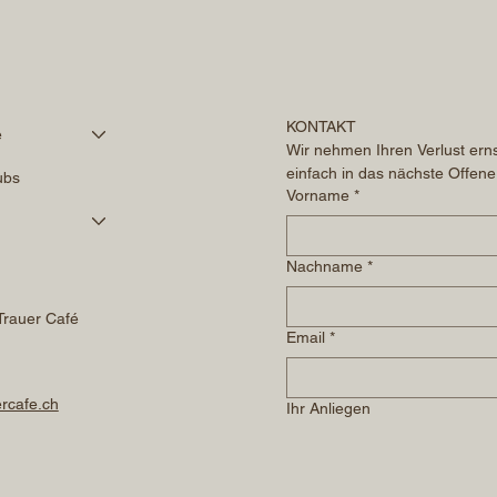
KONTAKT
é
Wir nehmen Ihren Verlust erns
einfach in das nächste Offene
ubs
Vorname
*
Nachname
*
Trauer Café
Email
*
rcafe.ch
Ihr Anliegen