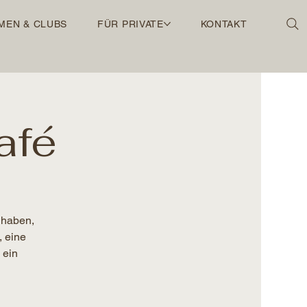
MEN & CLUBS
FÜR PRIVATE
KONTAKT
afé
 haben,
, eine
 ein