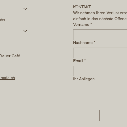
KONTAKT
é
Wir nehmen Ihren Verlust erns
einfach in das nächste Offene
ubs
Vorname
*
Nachname
*
Trauer Café
Email
*
rcafe.ch
Ihr Anliegen