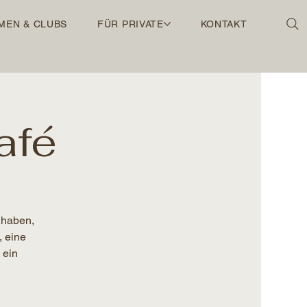
MEN & CLUBS
FÜR PRIVATE
KONTAKT
afé
 haben,
, eine
 ein