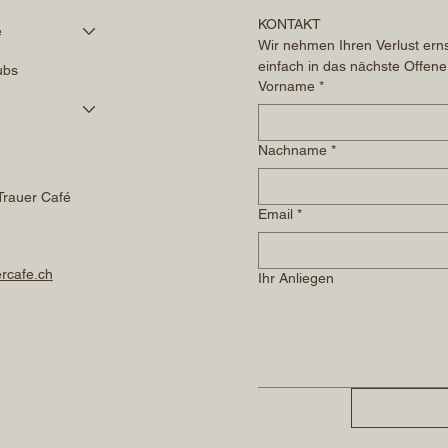
KONTAKT
é
Wir nehmen Ihren Verlust erns
einfach in das nächste Offene
ubs
Vorname
*
Nachname
*
Trauer Café
Email
*
rcafe.ch
Ihr Anliegen