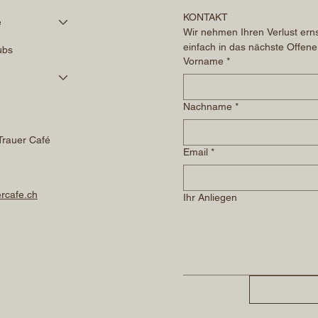
KONTAKT
é
Wir nehmen Ihren Verlust erns
einfach in das nächste Offene
ubs
Vorname
*
Nachname
*
Trauer Café
Email
*
rcafe.ch
Ihr Anliegen