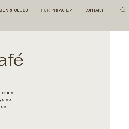
MEN & CLUBS
FÜR PRIVATE
KONTAKT
afé
 haben,
, eine
 ein