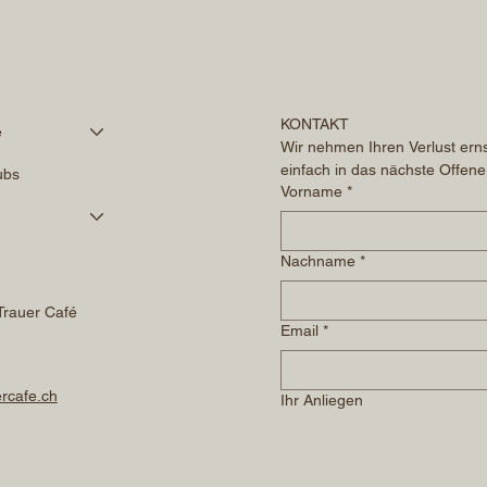
KONTAKT
é
Wir nehmen Ihren Verlust erns
einfach in das nächste Offene
ubs
Vorname
*
Nachname
*
Trauer Café
Email
*
rcafe.ch
Ihr Anliegen