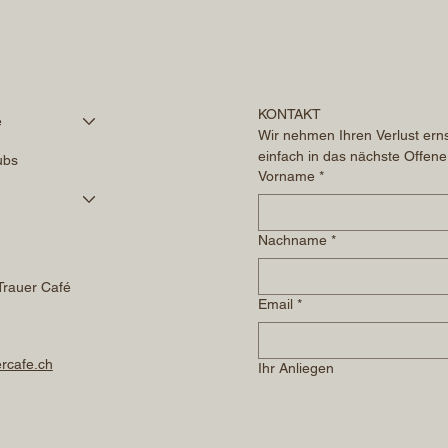
KONTAKT
é
Wir nehmen Ihren Verlust erns
einfach in das nächste Offene
ubs
Vorname
*
Nachname
*
Trauer Café
Email
*
rcafe.ch
Ihr Anliegen