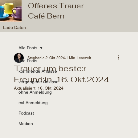
Offenes Trauer
Café Bern
Lade Daten...
Alle Posts
Stéphanie
2. Okt. 2024
1 Min. Lesezeit
Alle Posts
Trauer um beste:r
kommende Anlässe
Freund:in, 16. Okt.2024
vergangene Anlässe
Aktualisiert:
16. Okt. 2024
ohne Anmeldung
mit Anmeldung
Podcast
Medien